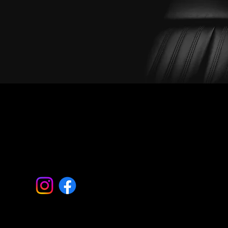
Ma-Pe 7:30 - 17:00
La 10:00 - 13:00
(Kesälauantait suljettu)