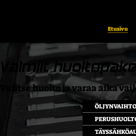
Etusivu
Valmiit huoltopake
Valitse huolto ja varaa aika vai
ÖLJYNVAIHT
PERUSHUOLT
TÄYSSÄHKÖA