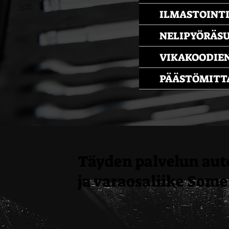
ILMASTOINT
NELIPYÖRÄS
VIKAKOODIE
PÄÄSTÖMITT
Täyden palvelun au
ja varaosaliike Some