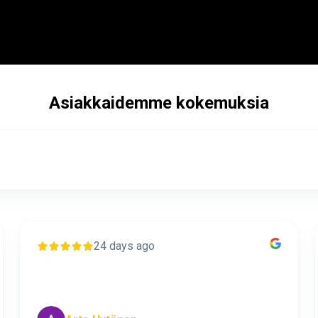
y Toivonen Media & Entertainment
Asiakkaidemme kokemuksia
1 month ago
Arska on kone!