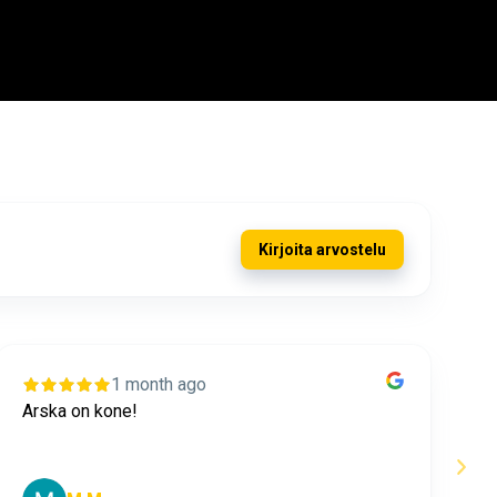
Kirjoita arvostelu
1 month ago
Aina hyvä palvelu