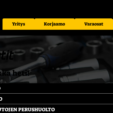
myynti@huoltoosa.fi
02 748 6818
Yritys
Korjaamo
Varaosat
tit
kka heti!
O
O
UTOJEN PERUSHUOLTO