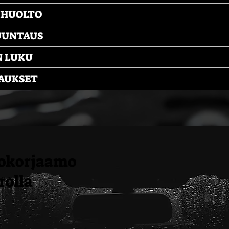
IHUOLTO
UUNTAUS
N LUKU
AUKSET
tokorjaamo
rolla