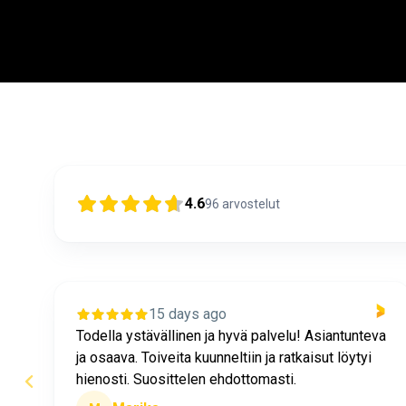
© 2026 MH Huolto-osa b
4.6
96
arvostelut
24 days ago
nteva
tyi