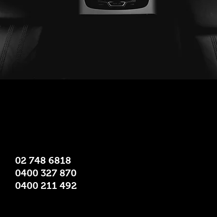
MH Huolto-Osa Oy
Tehdastie 5
31400 Somero
02 748 6818
0400 327 870
Varaosamyynti
0400 211 492
Korjaamopalvelu